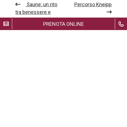
Saune: un rito
Percorso Kneipp
tra benessere e
tradizione
PRENOTA ONLINE
Articoli Correlati