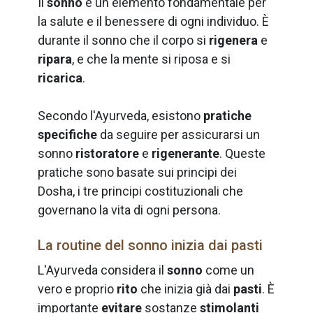
Il
sonno
è un elemento fondamentale per
la salute e il benessere di ogni individuo. È
durante il sonno che il corpo si
rigenera
e
ripara
, e che la mente si riposa e si
ricarica
.
Secondo l'Ayurveda, esistono
pratiche
specifiche
da seguire per assicurarsi un
sonno
ristoratore
e
rigenerante
. Queste
pratiche sono basate sui principi dei
Dosha, i tre principi costituzionali che
governano la vita di ogni persona.
La routine del sonno inizia dai pasti
L'Ayurveda considera il
sonno
come un
vero e proprio
rito
che inizia già dai
pasti
. È
importante
evitare
sostanze
stimolanti