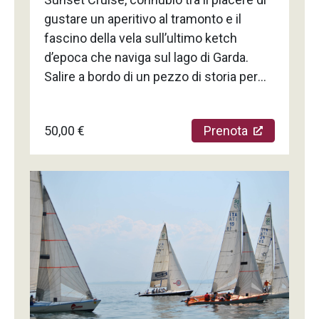
gustare un aperitivo al tramonto e il
fascino della vela sull’ultimo ketch
d’epoca che naviga sul lago di Garda.
Salire a bordo di un pezzo di storia per
vivere un’esperienza emozionante,
ammirando il tramonto da una
50,00 €
Prenota
prospettiva incomparabile. Il privilegio di
attraversare i luoghi più suggestivi del
lago degustando un bicchiere di
Prosecco o di Bardolino Chiaretto e uno
snack, mentre il sole scarlatto si tuffa
nelle lucenti acque del lago.