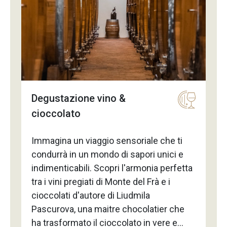
differenti o karaoke. Lasciati conquistare
dall’atmosfera mozzafiato della vigna e
concediti un momento di puro piacere,
relax e divertimento. I menù Menù
classico: Tagliere di salumi e formaggi,
riso freddo o cous cous di verdure,
cipolle caramellate, pane e mezza
Degustazione vino &
bottiglia di acqua. Menù Tortellino: Roast
cioccolato
Beef di Black Angus su un letto di rucola
e scaglie di grana, una porzione di
Immagina un viaggio sensoriale che ti
Tortellini tipo Valeggio burro e salvia,
condurrà in un mondo di sapori unici e
cipolle caramellate, pane e mezza
indimenticabili. Scopri l'armonia perfetta
bottiglia d'acqua. Menù Polpetta: Vere
tra i vini pregiati di Monte del Frà e i
polpette di Verona, mini tagliere di salumi
cioccolati d'autore di Liudmila
e formaggi, riso freddo o cous cous di
Pascurova, una maitre chocolatier che
verdure, cipolle caramellate, pane e
ha trasformato il cioccolato in vere e
mezza bottiglia di acqua. Menù