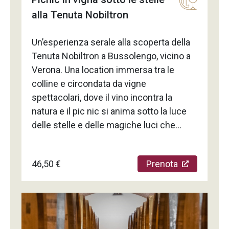
alla Tenuta Nobiltron
Un’esperienza serale alla scoperta della
Tenuta Nobiltron a Bussolengo, vicino a
Verona. Una location immersa tra le
colline e circondata da vigne
spettacolari, dove il vino incontra la
natura e il pic nic si anima sotto la luce
delle stelle e delle magiche luci che
addobbano le viti circostanti. Degusta
pregiato vino naturale, biodinamico e
46,50 €
Prenota
biologico di produzione propria
accompagnato dai sapori autentici della
cucina locale preparati al momento da
chef esperti, il tutto accompagnato da
musica dal vivo con band sempre