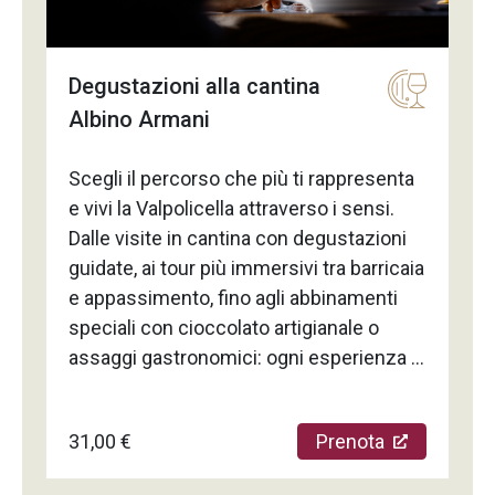
scaletta degli spettacoli cambia ogni
settimana.
Degustazioni alla cantina
Albino Armani
Scegli il percorso che più ti rappresenta
e vivi la Valpolicella attraverso i sensi.
Dalle visite in cantina con degustazioni
guidate, ai tour più immersivi tra barricaia
e appassimento, fino agli abbinamenti
speciali con cioccolato artigianale o
assaggi gastronomici: ogni esperienza è
pensata per farti scoprire il territorio da
prospettive diverse, con il giusto
31,00 €
Prenota
equilibrio tra racconto, tecnica e piacere
del calice. Elegance of chocolate Varca