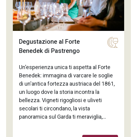
affinare il tuo gusto. In
accompagnamento potrai assaggiare
una selezione di prodotti da forno.
Degustazione al Forte
Benedek di Pastrengo
Un'esperienza unica ti aspetta al Forte
Benedek: immagina di varcare le soglie
di un'antica fortezza austriaca del 1861,
un luogo dove la storia incontra la
bellezza. Vigneti rigogliosi e uliveti
secolari ti circondano, la vista
panoramica sul Garda ti meraviglia,
mentre una tavola imbandita con
prelibatezze locali ti aspetta. Profumi