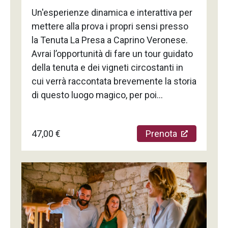
tovaglietta illustrata e la sapiente guida
Un'esperienze dinamica e interattiva per
del sommelier esperto, sarai condotto
mettere alla prova i propri sensi presso
passo dopo passo alla scoperta di
la Tenuta La Presa a Caprino Veronese.
un'armonia di sapori perfetta.
Avrai l’opportunità di fare un tour guidato
della tenuta e dei vigneti circostanti in
cui verrà raccontata brevemente la storia
di questo luogo magico, per poi
spostarsi e visitare l’antica bottaia di
affinamento e lo spumantificio, dove
47,00 €
Prenota
verrà spiegato il metodo utilizzato per la
produzione dei vini. L’attività si conclude
in sala degustazioni, qui potrai sfidare il
tuo olfatto e palato con una
degustazione alla cieca dei nostri vini più
pregiati. Un'esperienza unica per
scoprire sfumature inaspettate e