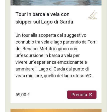
Tour in barca a vela con
skipper sul Lago di Garda
Un tour alla scoperta del suggestivo
connubio tra vela e lago partendo da Torri
del Benaco. Mettiti in gioco con
un'escursione in barca a vela per
vivere un'esperienza emozionante e
ammirare il Lago di Garda dal punto di
vista migliore, quello del lago stesso!Che
tu sia un appassionato di vela o un
principiante, potrai diventare un vero
59,00 €
Prenota
marinaio per 3 ore, lasciati guidare nelle
basi della vela da skipper esperti su uno
scafo sportivo da 10 metri. Goditi