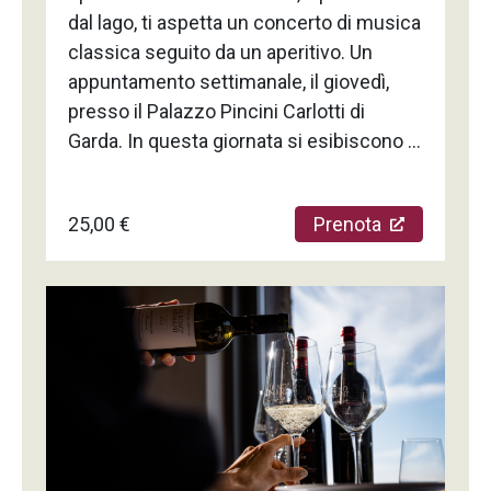
dal lago, ti aspetta un concerto di musica
classica seguito da un aperitivo. Un
appuntamento settimanale, il giovedì,
presso il Palazzo Pincini Carlotti di
Garda. In questa giornata si esibiscono la
cantante lirica Ida Maria Turri e Stefano
Romani al pianoforte, un concerto in cui
25,00 €
Prenota
potrai ascoltare le più famose arie
d'opera, operetta Lieder, canzoni francesi
e inglesi. Al termine del concerto, della
durata di 45 minuti, sei cordialmente
invitato a prendere un aperitivo con gli
organizzatori, per poi proseguire con una
breve visita del Palazzo. Un
appuntamento da non perdere per gli
amanti della musica e della bellezza. La