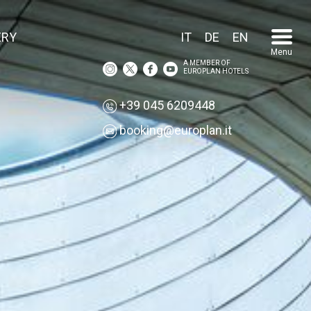
ERY
IT
DE
EN
Menu
A MEMBER OF
EUROPLAN HOTELS
+39 045 6209448
booking@europlan.it