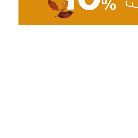
Fall Sale 10% cena inclusa
Arrivo
Quando i colori caldi dell'autunno tingono il Lago di 
più incantevole, è difficile resistere! Quindi,...
07
AGO
2026