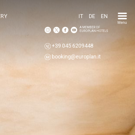
ERY
IT
DE
EN
Menu
A MEMBER OF
EUROPLAN HOTELS
+39 045 6209448
booking@europlan.it