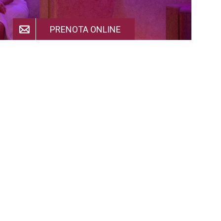
PRENOTA ONLINE
a
ini (0-3)
 celebrare il vostro amore all'insegna del relax! Una
Coupon
pia per rilassarsi nella nostra...
0
Prenota