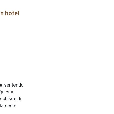
n hotel
a
, sentendo
 Questa
ricchisce di
uitamente