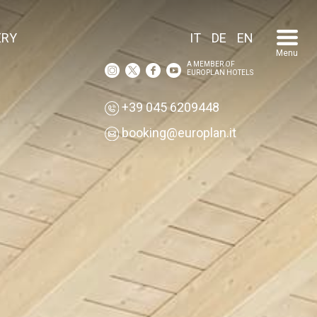
ERY
IT
DE
EN
Menu
A MEMBER OF
EUROPLAN HOTELS
+39 045 6209448
booking@europlan.it